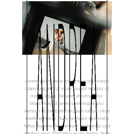
Lorem ipsum dolor sit amet, consectetur
adipiscing elit. Ut vitae feugiat magna, ut
mattis ligula. Aliquam ut rutrum est.
Maecenas sit amet scelerisque orci.
Aenean et ex ut elit tincidunt rutrum vitae
eleifend metus. Nunc tincidunt venenatis
tellus euismod fermentum. Maecenas sed
dapibus eros. Phasellus eu mi metus. Nunc