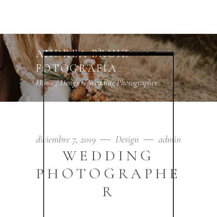
ANDREA BRUIZ
MENU
FOTOGRAFÍA
Home
/
Design
/
Wedding Photographer
diciembre 7, 2019
Design
admin
WEDDING
PHOTOGRAPHE
R