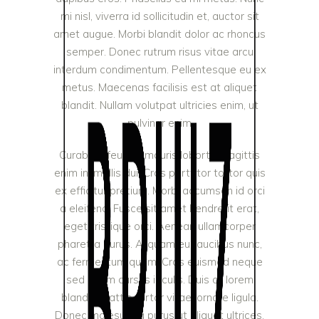
mi nisl, viverra id sollicitudin et, auctor sit
amet augue. Morbi blandit dolor ac rhoncus
semper. Donec rutrum risus vitae arcu
interdum condimentum. Pellentesque eu ex
metus. Maecenas facilisis est at aliquet
blandit. Nullam volutpat ultricies enim, ut
pulvinar enim
Curabitur feugiat mauris lobortis, sagittis
enim in, mollis dui. Cras porttitor tortor quis
ex efficitur pretium. Morbi accumsan id orci
a eleifend. Fusce sit amet hendrerit erat,
eget tristique orci. Aenean ullamcorper
pharetra purus. Aliquam eu faucibus nunc,
ac fermentum quam. Cras euismod neque
sed lorem cursus iaculis. Duis at lorem
blandit, mattis tortor vitae, ornare ligula.
Donec malesuada purus ut aliquet ultrices.