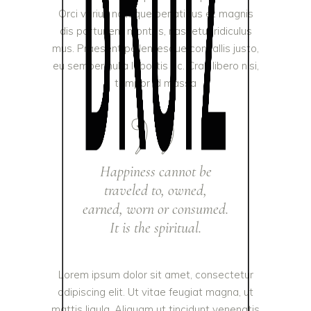
Orci varius natoque penatibus et magnis
dis parturient montes, nascetur ridiculus
mus. Praesent pellentesque convallis justo,
eu semper nulla lobortis ac. Cras libero nisi,
tempor id massa
Happiness cannot be
traveled to, owned,
earned, worn or consumed.
It is the spiritual.
Lorem ipsum dolor sit amet, consectetur
adipiscing elit. Ut vitae feugiat magna, ut
mattis ligula. Aliquam ut tincidunt venenatis