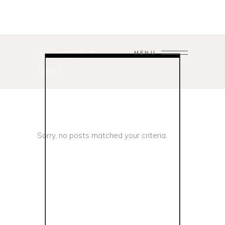
ARCHIVE
MENU
Home
/
Sorry, no posts matched your criteria.